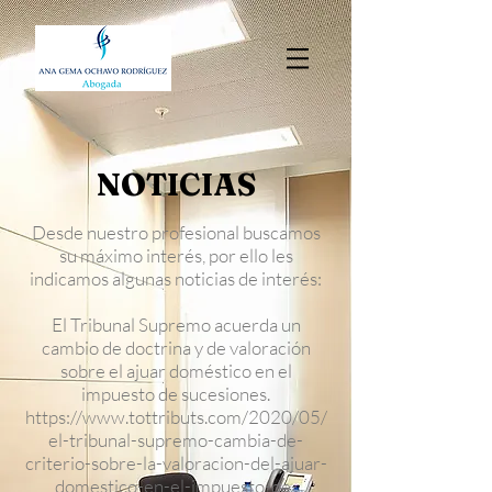
NOTICIAS
Desde nuestro profesional buscamos
su máximo interés, por ello les
indicamos algunas noticias de interés:
El Tribunal Supremo acuerda un
cambio de doctrina y de valoración
sobre el ajuar doméstico en el
impuesto de sucesiones.
https://www.tottributs.com/2020/05/
el-tribunal-supremo-cambia-de-
criterio-sobre-la-valoracion-del-ajuar-
domestico-en-el-impuesto-de-