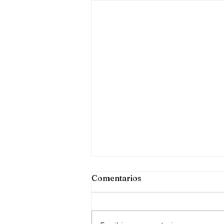
PENSIÓN DE VIUDEDAD
Comentarios
https://www.abogacia.es/actualida
d/noticias/el-tsj-de-navarra-
concede-la-pension-de-viudedad-