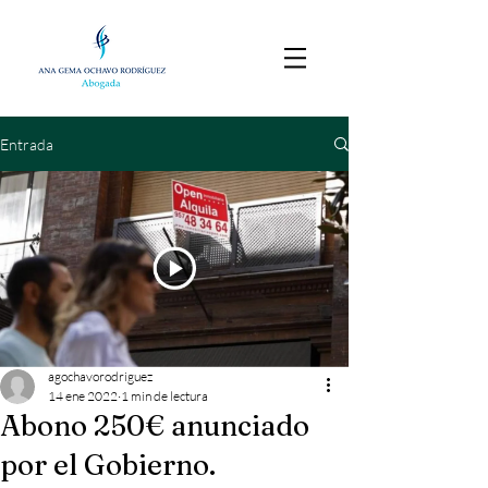
Entrada
agochavorodriguez
14 ene 2022
1 min de lectura
Abono 250€ anunciado
por el Gobierno.