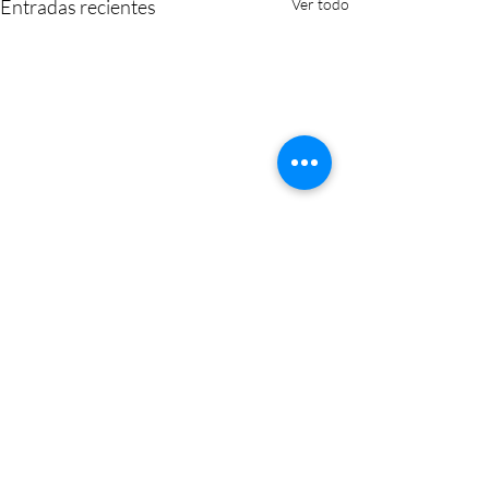
Entradas recientes
Ver todo
PENSIÓN DE VIUDEDAD
https://www.abogacia.es/actu
alidad/noticias/el-tsj-de-
Comentarios
navarra-concede-la-pension-