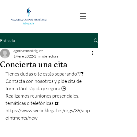
Entrada
agochavorodriguez
14 ene 2022
1 min de lectura
Concierta una cita
Tienes dudas o te estás separando??❓
Contacta con nosotros y pide cita de 
forma fácil rápida y segura.🕒
Realizamos reuniones presenciales, 
temáticas o telefónicas.☎️
https://www.welinklegal.es/orgs/39/app
ointments/new